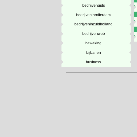
bedrijvengids
bedrijveninrotterdam
bedrijveninzuidholland
bedrijvenweb
bewaking
bijbanen
business