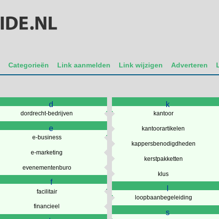
t
Categorieën
Link aanmelden
Link wijzigen
Adverteren
d
k
dordrecht-bedrijven
kantoor
e
kantoorartikelen
e-business
kappersbenodigdheden
e-marketing
kerstpakketten
evenementenburo
klus
f
l
facilitair
loopbaanbegeleiding
financieel
s