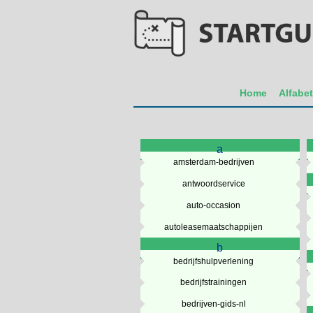
Home
Alfabe
a
amsterdam-bedrijven
antwoordservice
auto-occasion
autoleasemaatschappijen
b
bedrijfshulpverlening
bedrijfstrainingen
bedrijven-gids-nl