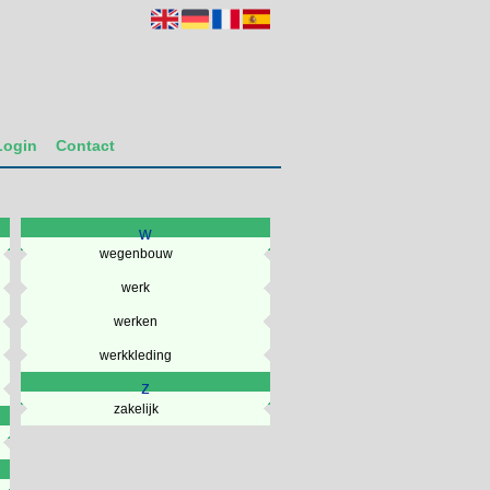
Login
Contact
w
wegenbouw
werk
werken
werkkleding
z
zakelijk