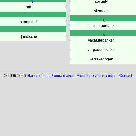
h
security
hrm
sieraden
i
u
internetrecht
uitzendbureaus
j
v
juridische
vacaturebanken
vergaderlokaties
verzekeringen
© 2006-2026
Startguide.nl
|
Pagina maken
|
Algemene voorwaarden
|
Contact