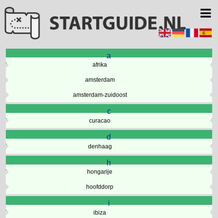
a
afrika
amsterdam
amsterdam-zuidoost
c
curacao
d
denhaag
h
hongarije
hoofddorp
i
ibiza