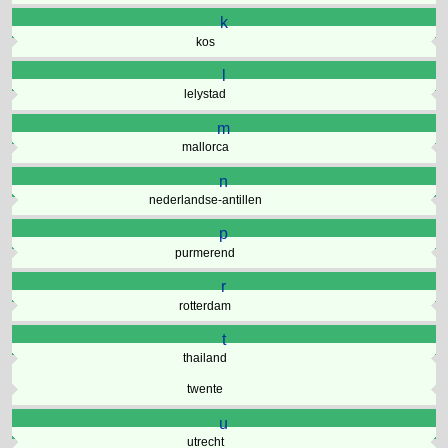
k
kos
l
lelystad
m
mallorca
n
nederlandse-antillen
p
purmerend
r
rotterdam
t
thailand
twente
u
utrecht