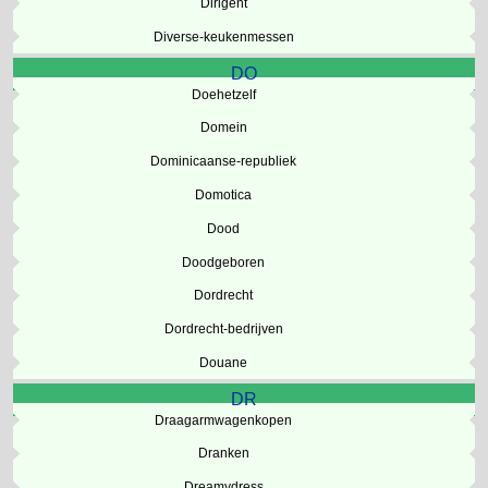
Dirigent
Diverse-keukenmessen
DO
Doehetzelf
Domein
Dominicaanse-republiek
Domotica
Dood
Doodgeboren
Dordrecht
Dordrecht-bedrijven
Douane
DR
Draagarmwagenkopen
Dranken
Dreamydress