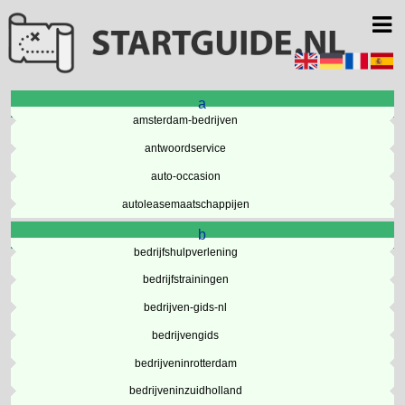
a
amsterdam-bedrijven
antwoordservice
auto-occasion
autoleasemaatschappijen
b
bedrijfshulpverlening
bedrijfstrainingen
bedrijven-gids-nl
bedrijvengids
bedrijveninrotterdam
bedrijveninzuidholland