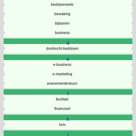
bedrijvenweb
bewaking
bijbanen
business
d
dordrecht-bedrijven
e
e-business
e-marketing
evenementenburo
f
facilitair
financieel
h
hrm
i