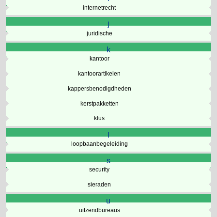
internetrecht
j
juridische
k
kantoor
kantoorartikelen
kappersbenodigdheden
kerstpakketten
klus
l
loopbaanbegeleiding
s
security
sieraden
u
uitzendbureaus