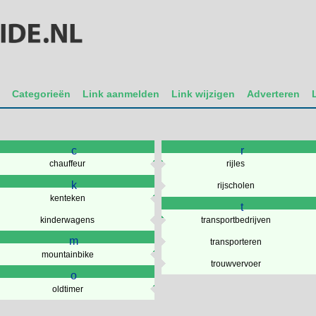
t
Categorieën
Link aanmelden
Link wijzigen
Adverteren
c
r
chauffeur
rijles
k
rijscholen
kenteken
t
kinderwagens
transportbedrijven
m
transporteren
mountainbike
trouwvervoer
o
oldtimer