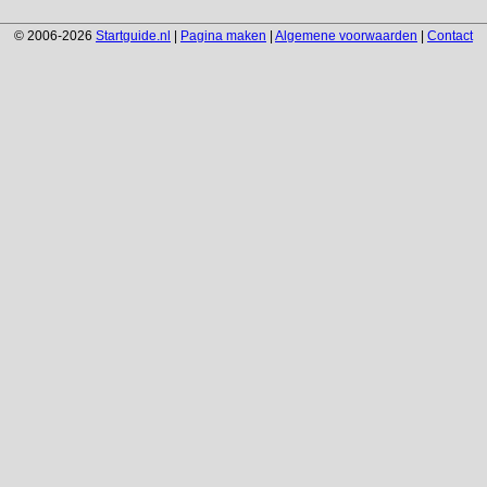
© 2006-2026
Startguide.nl
|
Pagina maken
|
Algemene voorwaarden
|
Contact