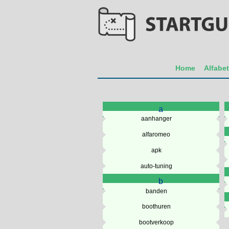
Home
Alfabe
a
aanhanger
alfaromeo
apk
auto-tuning
b
banden
boothuren
bootverkoop